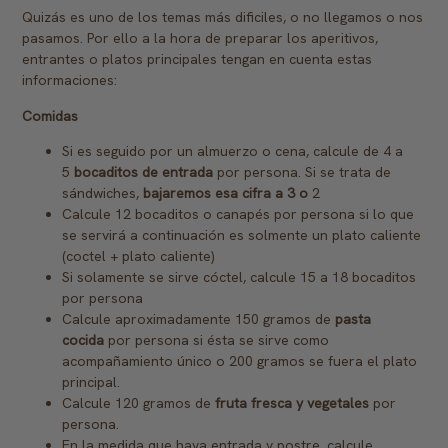
Quizás es uno de los temas más dificiles, o no llegamos o nos
pasamos. Por ello a la hora de preparar los aperitivos,
entrantes o platos principales tengan en cuenta estas
informaciones:
Comidas
Si es seguido por un almuerzo o cena, calcule de 4 a
5
bocaditos de entrada
por persona. Si se trata de
sándwiches,
bajaremos esa cifra a 3 o
2
Calcule 12 bocaditos o canapés por persona si lo que
se servirá a continuación es solmente un plato caliente
(coctel + plato caliente)
Si solamente se sirve cóctel, calcule 15 a 18 bocaditos
por persona
Calcule aproximadamente 150 gramos de
pasta
cocida
por persona si ésta se sirve como
acompañamiento único o 200 gramos se fuera el plato
principal.
Calcule 120 gramos de
fruta fresca y vegetales
por
persona.
En la medida que haya entrada y postre, calcule