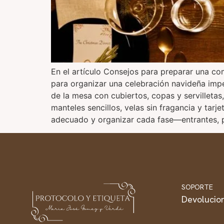
En el artículo Consejos para preparar una c
para organizar una celebración navideña impec
de la mesa con cubiertos, copas y servillet
manteles sencillos, velas sin fragancia y tar
adecuado y organizar cada fase—entrantes, pl
SOPORTE
Devolucio