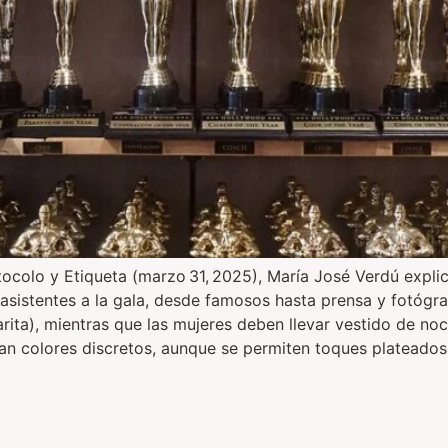
tocolo y Etiqueta (marzo 31, 2025), María José Verdú expli
asistentes a la gala, desde famosos hasta prensa y fotóg
rita), mientras que las mujeres deben llevar vestido de noch
dan colores discretos, aunque se permiten toques plateados