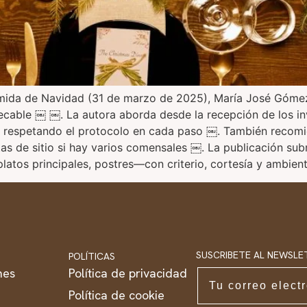
omida de Navidad (31 de marzo de 2025), María José Gómez 
able ￼ ￼. La autora aborda desde la recepción de los invit
as, respetando el protocolo en cada paso ￼. También recom
jetas de sitio si hay varios comensales ￼. La publicación s
atos principales, postres—con criterio, cortesía y ambient
SUSCRIBETE AL NEWSLE
POLÍTICAS
nes
Política de privacidad
Email
Política de cookie