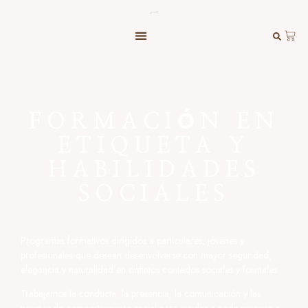
FORMACIÓN EN
ETIQUETA Y
HABILIDADES
SOCIALES
Programas formativos dirigidos a particulares, jóvenes y
profesionales que desean desenvolverse con mayor seguridad,
elegancia y naturalidad en distintos contextos sociales y formales.
Trabajamos la conducta, la presencia, la comunicación y las