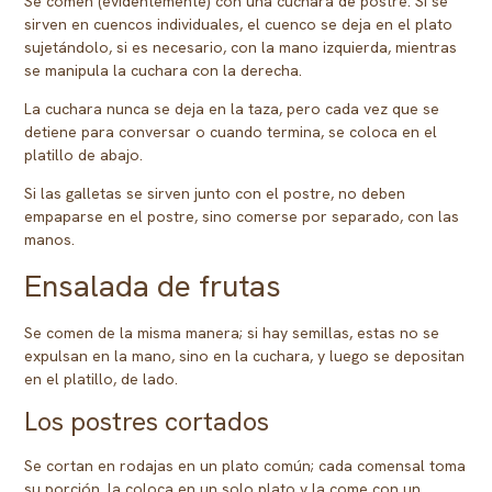
Se comen (evidentemente) con una cuchara de postre. Si se
sirven en cuencos individuales, el cuenco se deja en el plato
sujetándolo, si es necesario, con la mano izquierda, mientras
se manipula la cuchara con la derecha.
La cuchara nunca se deja en la taza, pero cada vez que se
detiene para conversar o cuando termina, se coloca en el
platillo de abajo.
Si las galletas se sirven junto con el postre, no deben
empaparse en el postre, sino comerse por separado, con las
manos.
Ensalada de frutas
Se comen de la misma manera; si hay semillas, estas no se
expulsan en la mano, sino en la cuchara, y luego se depositan
en el platillo, de lado.
Los postres cortados
Se cortan en rodajas en un plato común; cada comensal toma
su porción, la coloca en un solo plato y la come con un