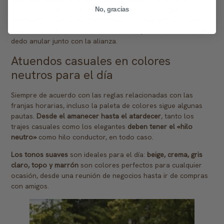
«casar» los diamantes con looks muy refinados. ¿La única
No, gracias
excepción? El anillo de compromiso. Eso siempre se puede
usar, incluso durante el día e incluso se puede deslizar en el
dedo anular junto con la alianza.
Atuendos casuales en colores
neutros para el día
Siempre de acuerdo con las reglas relacionadas con las
franjas horarias, incluso la paleta de colores sigue algunas
pautas.
Desde el amanecer hasta el atardecer
, tanto los
trajes casuales como los elegantes
deben tener el «hilo
neutro»
como hilo conductor, en todo caso.
Los tonos suaves
son ideales para el día:
beige, crema, gris
claro, topo y marrón
son colores perfectos para cualquier
ocasión, desde una reunión de negocios hasta ir de compras
con amigos.