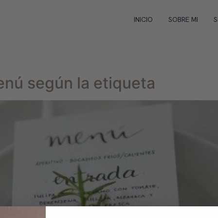
INICIO
SOBRE MI
S
nú según la etiqueta