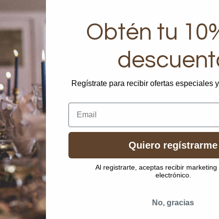
Obtén tu 10
descuent
Regístrate para recibir ofertas especiales 
Email
 la etiqueta (13 de septiembre de 2021), Protocolo y Etiq
Quiero regístrarme
dicional debe ser: entrante (sopas, cremas, ensaladas), pri
 y elegante en la carta, donde cada sección esté bien deli
Al registrarte, aceptas recibir marketing
electrónico.
No, gracias