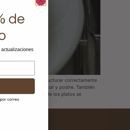
% de
o
y actualizaciones
ueta explica cómo estructurar correctamente
mer plato, plato principal y postre. También
mitada y los nombres de los platos se
 por correo