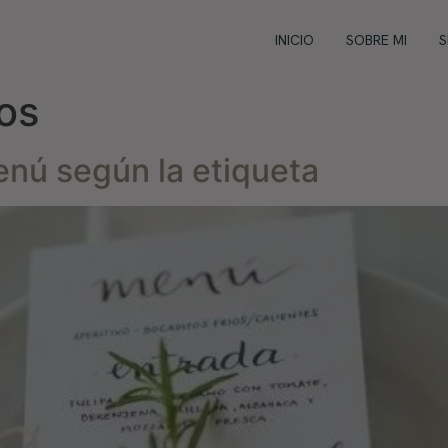
INICIO
SOBRE MI
S
dos
nú según la etiqueta