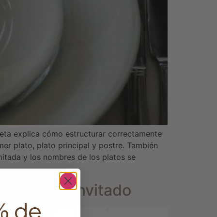
ueta explica cómo estructurar correctamente
mer plato, plato principal y postre. También
mitada y los nombres de los platos se
do eres un invitado
% de