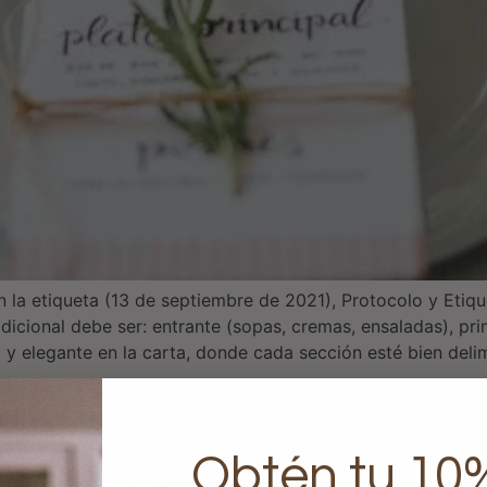
 la etiqueta (13 de septiembre de 2021), Protocolo y Etiq
dicional debe ser: entrante (sopas, cremas, ensaladas), pri
 y elegante en la carta, donde cada sección esté bien deli
os: las reglas a respetar cuan
Obtén tu 10