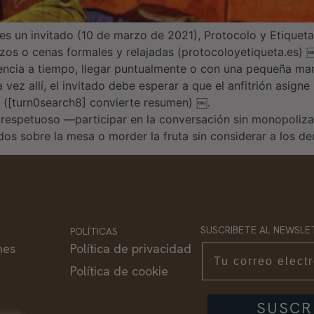
res un invitado (10 de marzo de 2021), Protocolo y Etiqueta
zos o cenas formales y relajadas (protocoloyetiqueta.es) 
encia a tiempo, llegar puntualmente o con una pequeña marg
ez allí, el invitado debe esperar a que el anfitrión asigne 
ha ([turn0search8] convierte resumen) ￼.
o respetuoso —participar en la conversación sin monopoli
odos sobre la mesa o morder la fruta sin considerar a los d
SUSCRIBETE AL NEWSLE
POLÍTICAS
nes
Política de privacidad
Email
Política de cookie
SUSCR