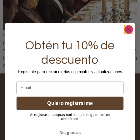
La asignación de asientos en la mesa es un capítulo
importante en la organización de una cena formal, pero
Obtén tu 10% de
también para una velada con amigos, mezclar bien a los
descuento
invitados es la mejor manera de comenzar la velada con
el pie derecho.
Regístrate para recibir ofertas especiales y actualizaciones
Email
Quiero regístrarme
Al registrarte, aceptas recibir marketing por correo
electrónico.
No, gracias