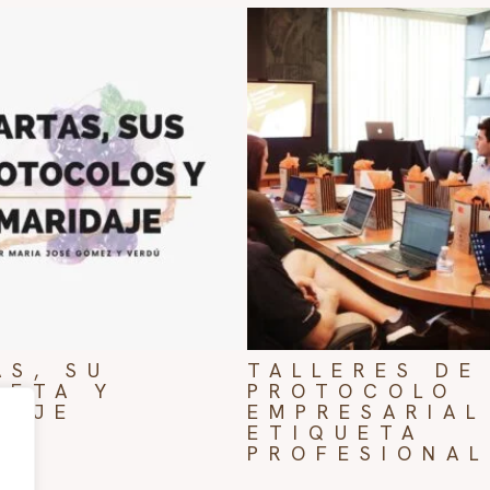
AS, SU
TALLERES DE
UETA Y
PROTOCOLO
DAJE
EMPRESARIAL
ETIQUETA
9
€
PROFESIONAL