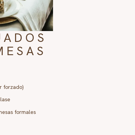
UADOS
MESAS
r forzado)
clase
mesas formales