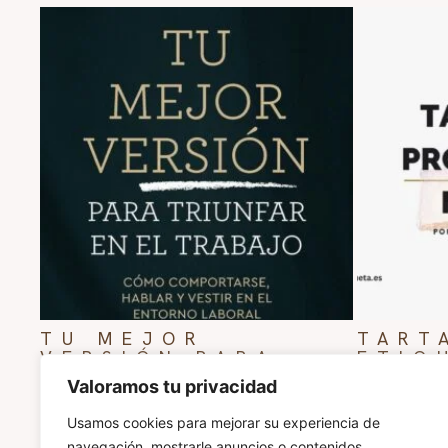
TU MEJOR
TART
VERSIÓN PARA
ETIQ
TRIUNFAR EN EL
MARI
Valoramos tu privacidad
TRABAJO: CÓMO
0,9
COMPORTARSE,
Usamos cookies para mejorar su experiencia de
HABLAR Y VESTIR
navegación, mostrarle anuncios o contenidos