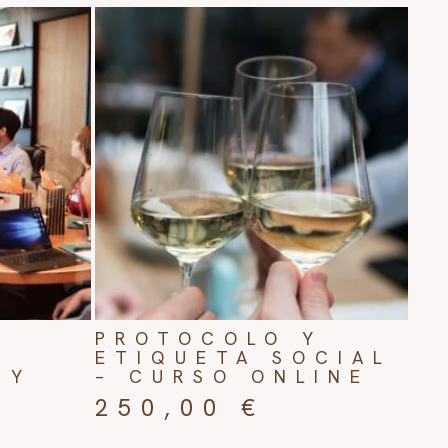
PROTOCOLO Y
ETIQUETA SOCIAL
 Y
– CURSO ONLINE
250,00
€